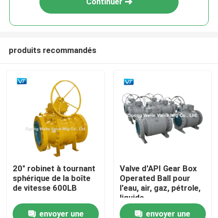
Continuer
produits recommandés
Maison
20" robinet à tournant
Valve d'API Gear Box
sphérique de la boîte
Operated Ball pour
Produits
de vitesse 600LB
l'eau, air, gaz, pétrole,
liquide
envoyer une
envoyer une
Au sujet de nous