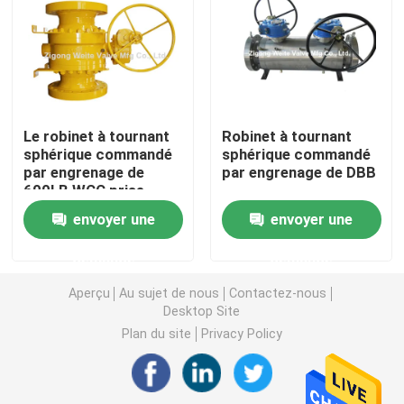
Robinet à tournant sphérique commandé par engrena
L'acier au carbone a bridé robinet à tournant sphérique
Le robinet à tournant
Robinet à tournant
sphérique commandé
sphérique commandé
Robinet à tournant sphérique à flasque d'acier inoxyda
par engrenage de
par engrenage de DBB
600LB WCC prise
d'acier au carbone de
Valve d'arrêt de secours
envoyer une
envoyer une
16 pouces a soudé
demande
demande
Robinet à tournant sphérique complètement soudé
Aperçu
Au sujet de nous
Contactez-nous
Desktop Site
robinet à tournant sphérique de flottement
Plan du site
Privacy Policy
Robinet à tournant sphérique monté par tourillon