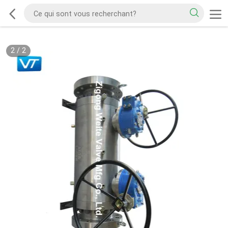
2
/
2