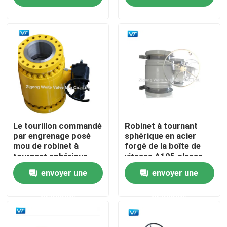
demande
demande
Visite d'usine
Contrôle de qualité
Contactez-nous
Demandez une citation
Le tourillon commandé
Robinet à tournant
par engrenage posé
sphérique en acier
mou de robinet à
forgé de la boîte de
tournant sphérique
vitesse A105 classe
Robinet à tournant sphérique de canalisation
DN200 a monté
600 ASTM a105 de 16
envoyer une
envoyer une
pouces
Valves naturelles de gazoduc
demande
demande
Valves d'oléoduc