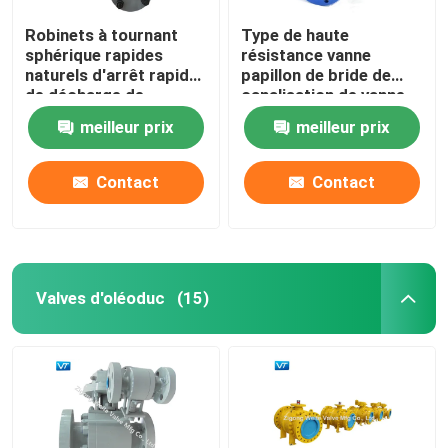
Robinets à tournant
Type de haute
sphérique rapides
résistance vanne
naturels d'arrêt rapide
papillon de bride de
de décharge de
canalisation de vanne
gazoduc de VT
papillon de boîte de
meilleur prix
meilleur prix
doubles
vitesse
Contact
Contact
Valves d'oléoduc
(15)