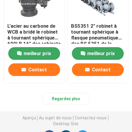
L'acier au carbone de
BS5351 2" robinet à
WCB a bridé le robinet
tournant sphérique à
à tournant sphérique
flasque pneumatique
600LB 16" des robinets
des BS 5351 de la
à tournant sphérique
classe 600 de robinet à
meilleur prix
meilleur prix
de grand diamètre
tournant sphérique
avec la boîte de
commutateur de limite
Contact
Contact
Regardez plus
Aperçu
Au sujet de nous
Contactez-nous
Desktop Site