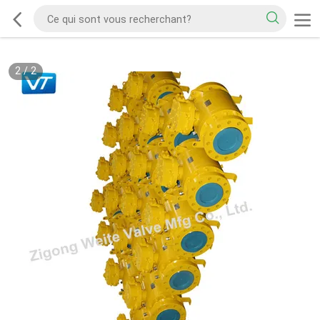
2
/
2