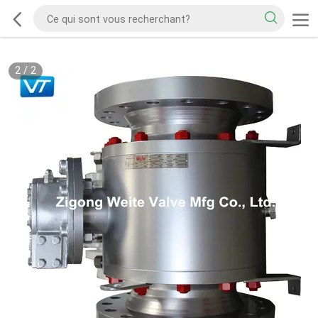
2
/
2