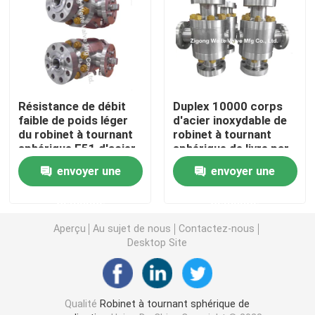
Valve d'arrêt de secours
Robinet à tournant sphérique complètement soudé
Résistance de débit
Duplex 10000 corps
faible de poids léger
d'acier inoxydable de
robinet à tournant sphérique de flottement
du robinet à tournant
robinet à tournant
sphérique F51 d'acier
sphérique de livre par
inoxydable api 608
pouce carré F51 410
Robinet à tournant sphérique monté par tourillon
envoyer une
envoyer une
STL
demande
demande
Robinet à tournant sphérique de Pigging
Aperçu
Au sujet de nous
Contactez-nous
Desktop Site
robinet à tournant sphérique électrique
Robinet à tournant sphérique de joint en métal
Qualité
Robinet à tournant sphérique de