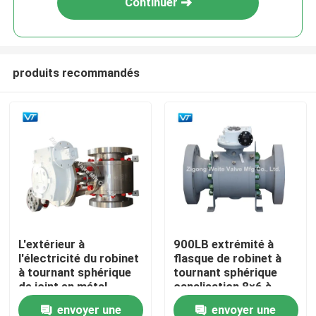
Continuer
produits recommandés
Accueil
L'extérieur à
900LB extrémité à
l'électricité du robinet
flasque de robinet à
A propos de nous
à tournant sphérique
tournant sphérique
de joint en métal
canalisation 8×6 à
d'OEM DN50-DN1200
haute pression »
envoyer une
envoyer une
Contacts
a fonctionné