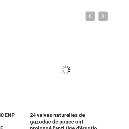
40 ENP
24 valves naturelles de
Les v
gazoduc de pouce ont
gazo
FE
prolongé l'anti tige d'éruption
A105