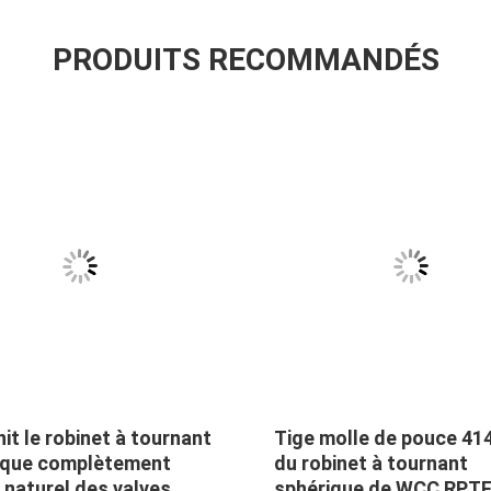
PRODUITS RECOMMANDÉS
nit le robinet à tournant
Tige molle de pouce 41
ique complètement
du robinet à tournant
naturel des valves
sphérique de WCC RPT