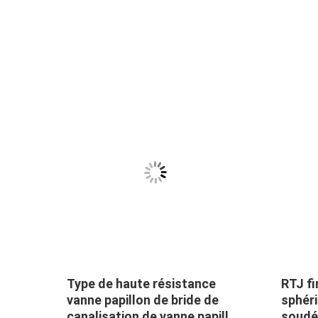
Type de haute résistance
RTJ fi
ls
vanne papillon de bride de
sphér
ge de
canalisation de vanne papillon
soudé 