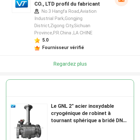
CO., LTD profil du fabricant
No.3 Hangfa Road,Aviation
Industrial Park,Gongjing
District,Zigong City,Sichuan
Province,P.R.China ,LA CHINE
5.0
Fournisseur vérifié
Regardez plus
Le GNL 2" acier inoxydable
cryogénique de robinet à
tournant sphérique a bridé DN
50 1.6Mpa-42Mpa