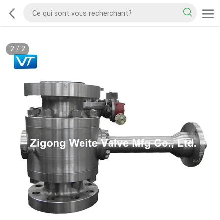
2
/
2