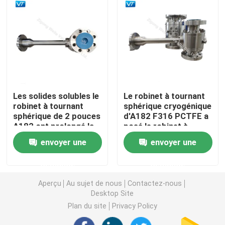
Robinet à tournant sphérique commandé par engrena
L'acier au carbone a bridé robinet à tournant sphérique
Robinet à tournant sphérique à flasque d'acier inoxyda
Les solides solubles le
Le robinet à tournant
robinet à tournant
sphérique cryogénique
sphérique de 2 pouces
d'A182 F316 PCTFE a
Valve d'arrêt de secours
A182 ont prolongé la
posé le robinet à
tige pour la protection
tournant sphérique
envoyer une
envoyer une
contre l'incendie de
prolongé de capot
Robinet à tournant sphérique complètement soudé
fissuration de gaz
demande
demande
Aperçu
Au sujet de nous
Contactez-nous
robinet à tournant sphérique de flottement
Desktop Site
Plan du site
Privacy Policy
Robinet à tournant sphérique monté par tourillon