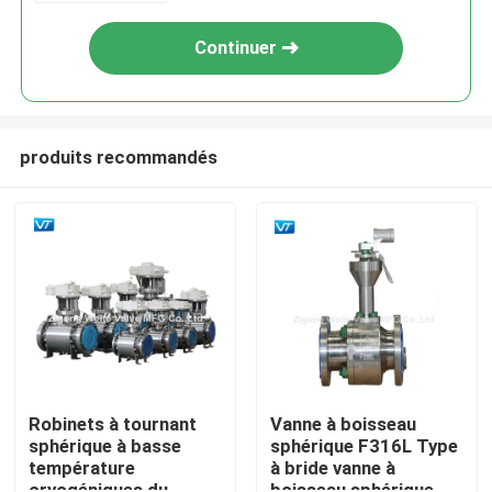
Continuer
produits recommandés
Maison
Produits
Robinets à tournant
Vanne à boisseau
sphérique à basse
sphérique F316L Type
température
à bride vanne à
Au sujet de nous
cryogéniques du
boisseau sphérique