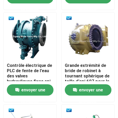
demande
demande
Visite d'usine
Contrôle de qualité
Contactez-nous
Demandez une citation
Contrôle électrique de
Grande extrémité de
PLC de fente de l'eau
bride de robinet à
des valves
tournant sphérique de
hydrauliques fixes api
taille d'api 607 pour la
Robinet à tournant sphérique de canalisation
6D de puissance
centrale hydraulique
envoyer une
envoyer une
Valves naturelles de gazoduc
demande
demande
Valves d'oléoduc