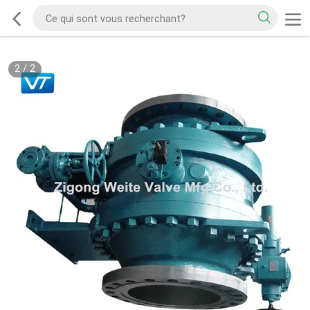
2
/
2