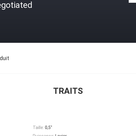
egotiated
duit
TRAITS
Taille:
0,5"
Puissance:
Levier