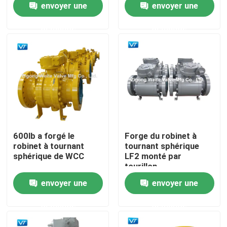
envoyer une
envoyer une
demande
demande
Produits
Robinet à tournant sphérique de canalisation
Valves naturelles de gazoduc
Valves d'oléoduc
600lb a forgé le
Forge du robinet à
robinet à tournant
tournant sphérique
sphérique de WCC
LF2 monté par
Robinet à tournant sphérique commandé par engrena
tourillon
envoyer une
envoyer une
L'acier au carbone a bridé robinet à tournant sphérique
demande
demande
Robinet à tournant sphérique à flasque d'acier inoxyda