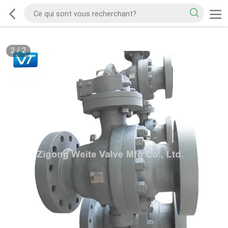
2
/
2