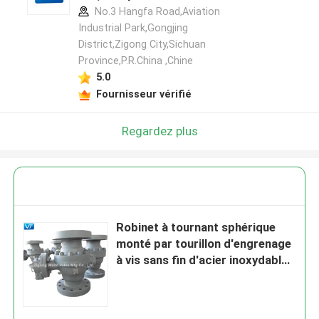
No.3 Hangfa Road,Aviation
Industrial Park,Gongjing
District,Zigong City,Sichuan
Province,P.R.China ,Chine
5.0
Fournisseur vérifié
Regardez plus
Robinet à tournant sphérique
monté par tourillon d'engrenage
à vis sans fin d'acier inoxydable
de robinet à tournant sphérique
d'ASME B16.10