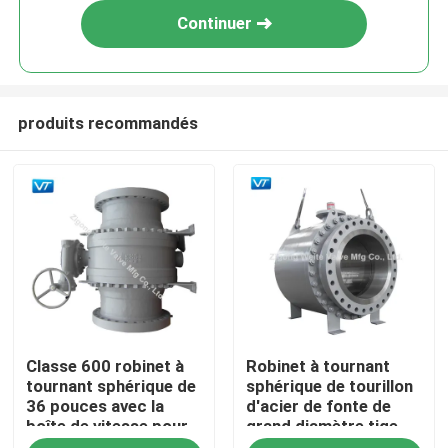
Continuer
produits recommandés
Accueil
Classe 600 robinet à
Robinet à tournant
A propos de nous
tournant sphérique de
sphérique de tourillon
36 pouces avec la
d'acier de fonte de
boîte de vitesse pour
grand diamètre tige
Contacts
le raffinage de pétrole
nue de 30 pouces