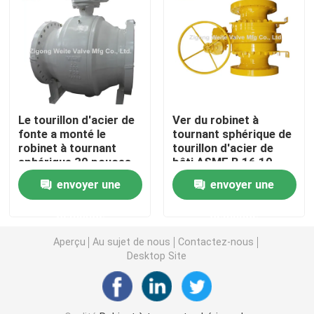
Valve d'arrêt de secours
Robinet à tournant sphérique complètement soudé
Le tourillon d'acier de
Ver du robinet à
robinet à tournant sphérique de flottement
fonte a monté le
tournant sphérique de
robinet à tournant
tourillon d'acier de
sphérique 30 pouces
bâti ASME B 16,10
Robinet à tournant sphérique monté par tourillon
commandé par
envoyer une
envoyer une
engrenage
Robinet à tournant sphérique de Pigging
demande
demande
Aperçu
Au sujet de nous
Contactez-nous
Desktop Site
robinet à tournant sphérique électrique
Robinet à tournant sphérique de joint en métal