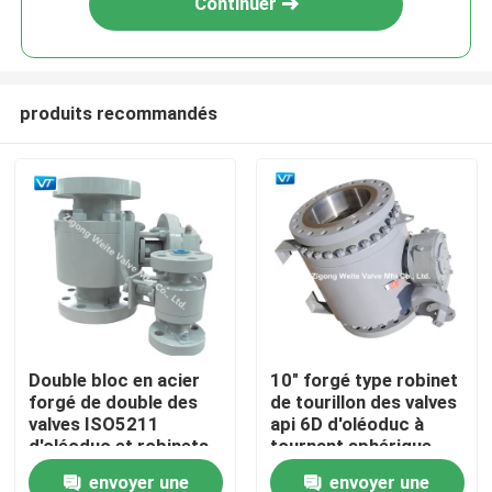
Continuer
produits recommandés
Accueil
Double bloc en acier
10" forgé type robinet
forgé de double des
de tourillon des valves
A propos de nous
valves ISO5211
api 6D d'oléoduc à
d'oléoduc et robinets
tournant sphérique
à tournant sphérique
envoyer une
envoyer une
Contacts
de soutirage