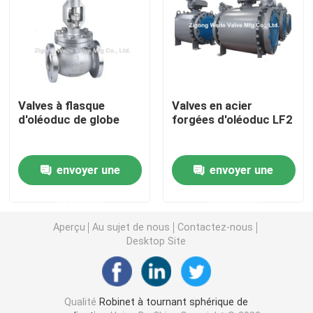
Valve d'arrêt de secours
Robinet à tournant sphérique complètement soudé
Valves à flasque
Valves en acier
d'oléoduc de globe
forgées d'oléoduc LF2
robinet à tournant sphérique de flottement
Robinet à tournant sphérique monté par tourillon
envoyer une
envoyer une
demande
demande
Robinet à tournant sphérique de Pigging
Aperçu
Au sujet de nous
Contactez-nous
Desktop Site
robinet à tournant sphérique électrique
Robinet à tournant sphérique de joint en métal
Qualité
Robinet à tournant sphérique de