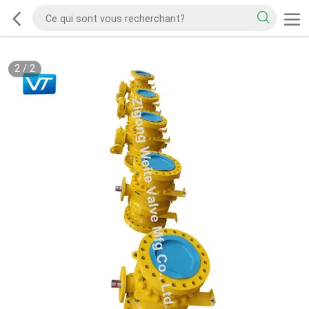
2
/
2