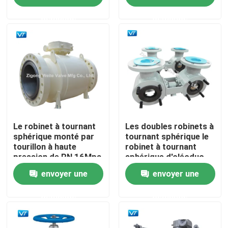
demande
demande
Visite d'usine
Contrôle de qualité
Contactez-nous
Demandez une citation
Le robinet à tournant
Les doubles robinets à
sphérique monté par
tournant sphérique le
tourillon à haute
robinet à tournant
pression de PN 16Mpa
sphérique d'oléoduc
Robinet à tournant sphérique de canalisation
a forgé l'acier
ont forgé l'acier pour
envoyer une
envoyer une
le monteur de
réservoir
Valves naturelles de gazoduc
demande
demande
Valves d'oléoduc