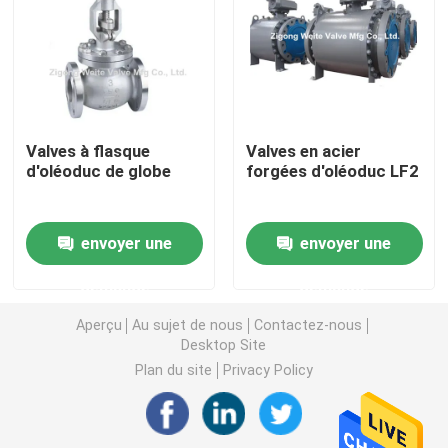
Robinet à tournant sphérique commandé par engrena
L'acier au carbone a bridé robinet à tournant sphérique
Valves à flasque
Valves en acier
d'oléoduc de globe
forgées d'oléoduc LF2
Robinet à tournant sphérique à flasque d'acier inoxyda
Valve d'arrêt de secours
envoyer une
envoyer une
demande
demande
Robinet à tournant sphérique complètement soudé
Aperçu
Au sujet de nous
Contactez-nous
Desktop Site
robinet à tournant sphérique de flottement
Plan du site
Privacy Policy
Robinet à tournant sphérique monté par tourillon