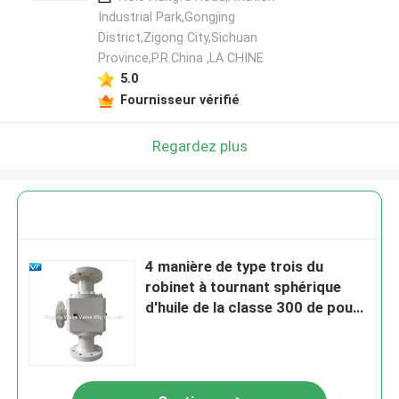
Industrial Park,Gongjing
District,Zigong City,Sichuan
Province,P.R.China ,LA CHINE
5.0
Fournisseur vérifié
Regardez plus
4 manière de type trois du
robinet à tournant sphérique
d'huile de la classe 300 de pouce
PTFE Seat T avec la capacité de
grand tirage