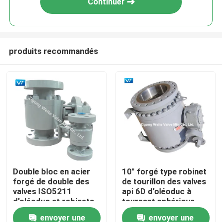
Continuer
produits recommandés
Maison
Double bloc en acier
10" forgé type robinet
forgé de double des
de tourillon des valves
Produits
valves ISO5211
api 6D d'oléoduc à
d'oléoduc et robinets
tournant sphérique
à tournant sphérique
envoyer une
envoyer une
Au sujet de nous
de soutirage