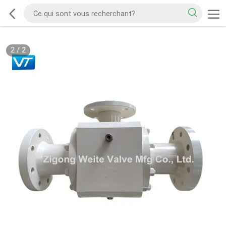
2
/
2