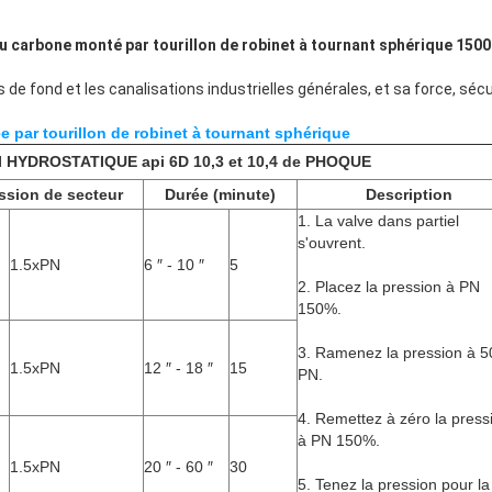
au carbone monté par tourillon de robinet à tournant sphérique 150
s de fond et les canalisations industrielles générales, et sa force, séc
 par tourillon de robinet à tournant sphérique
 HYDROSTATIQUE api 6D 10,3 et 10,4 de PHOQUE
ssion de secteur
Durée (minute)
Description
1. La valve dans partiel
s'ouvrent.
1.5xPN
6 ″ - 10 ″
5
2. Placez la pression à PN
150%.
3. Ramenez la pression à 
1.5xPN
12 ″ - 18 ″
15
PN.
4. Remettez à zéro la press
à PN 150%.
1.5xPN
20 ″ - 60 ″
30
5. Tenez la pression pour la