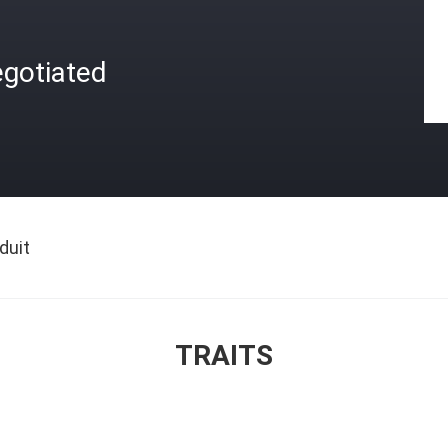
egotiated
duit
TRAITS