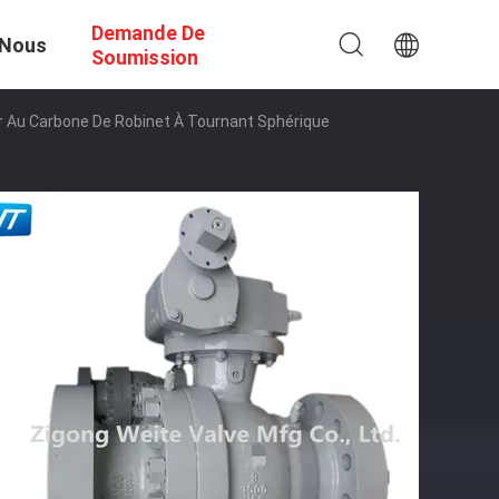
Demande De
 Nous
Soumission
r Au Carbone De Robinet À Tournant Sphérique