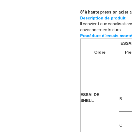
8" à haute pression acier 
Description de produit
Il convient aux canalisation
environnements durs.
Procédure d'essais montée
ESSAI
Ordre
Pre
ESSAI DE
B
SHELL
C