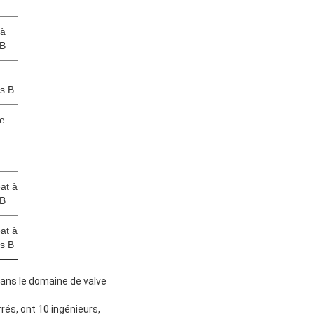
 à
 B
ps B
ue
at à
 B
at à
ps B
dans le domaine de valve
és, ont 10 ingénieurs,