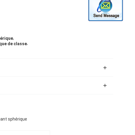
,
hérique
,
ique de classe
nant sphérique