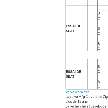
B
C
ESSAI DE
B
SEAT
C
B
C
B
ESSAI DE
C
SEAT
B
C
Valve de Weite
La valve Mfg Cie., Ltd de Z
plus de 15 ans.
La recherche et développeme