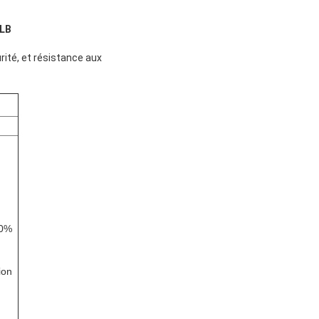
0LB
urité, et résistance aux
50%
ion