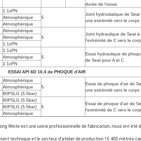
durée de l'essai.
1.1xPN
Joint hydrostatique de Seat
Atmosphérique
5
une extrémité vers le corps
Atmosphérique
Atmosphérique
Joint hydraulique de Seat à
Atmosphérique
5
l'extrémité de C vers le cor
1.1xPN
1.1xPN
Essai hydraulique de phoq
Atmosphérique
5
de Seat pour A et C
1.1xPN
ESSAI API 6D 10,4 de PHOQUE d'AIR
Atmosphérique
Essai de phoque d'air de Se
Atmosphérique
5
une extrémité vers le corps
80PSLG (5.5bar)
80PSLG (5.5bar)
Essai de phoque d'air de Se
80PSLG (5.5bar)
5
l'extrémité de C vers le cor
Atmosphérique
igong Weite est une usine professionnelle de fabrication, nous ont été 
nt technique et le secteur d'atelier de production 15 400 mètres carr